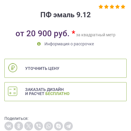
на
обработку
ПФ эмаль 9.12
персональных
данных
,
а
от
20 900
руб.
*
также
за квадратный метр
Согласие
Информация о рассрочке
на
обработку
персональных
данных
УТОЧНИТЬ ЦЕНУ
метрическими
программами
в
ЗАКАЗАТЬ ДИЗАЙН
порядке
И РАСЧЕТ
БЕСПЛАТНО
и
на
условиях
Политики
Поделиться:
обработки
персональных