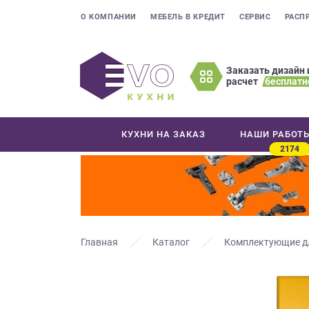
О КОМПАНИИ
МЕБЕЛЬ В КРЕДИТ
СЕРВИС
РАСП
Заказать дизайн 
расчет
бесплатн
Оставьте
ваши
контактные
КУХНИ НА ЗАКАЗ
НАШИ РАБОТ
данные
2174
Мы
свяжемся
с
вами
в
ближайшее
Главная
Каталог
Комплектующие д
время
и
ответим
на