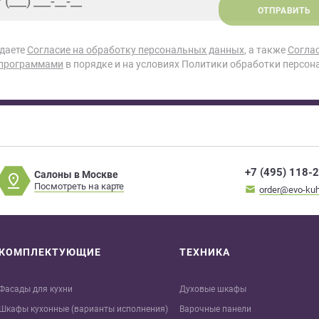
ОТПРАВИТЬ
 даете
Согласие на обработку персональных данных
, а также
Согла
 программами
в порядке и на условиях Политики обработки персон
+7 (495) 118-
Салоны в Москве
Посмотреть на карте
order@evo-kuh
КОМПЛЕКТУЮЩИЕ
ТЕХНИКА
Фасады для кухни
Духовые шкафы
Шкафы кухонные (варианты исполнения)
Варочные панели