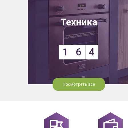
Выездно
с образ
Техника
Нажим
1
6
4
Посмотреть все