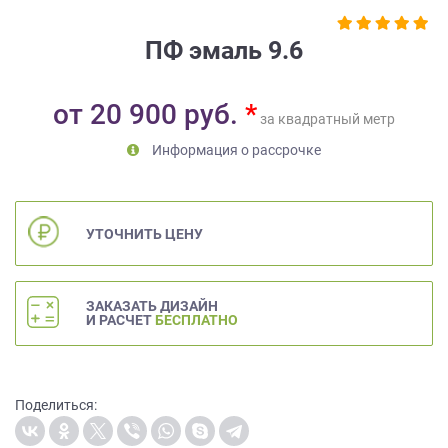
на
обработку
ПФ эмаль 9.6
персональных
данных
,
а
от
20 900
руб.
*
также
за квадратный метр
Согласие
Информация о рассрочке
на
обработку
персональных
данных
УТОЧНИТЬ ЦЕНУ
метрическими
программами
в
ЗАКАЗАТЬ ДИЗАЙН
порядке
И РАСЧЕТ
БЕСПЛАТНО
и
на
условиях
Политики
Поделиться:
обработки
персональных