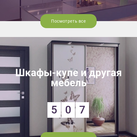
Посмотреть все
Шкафы-купе и другая
мебель
5
0
7