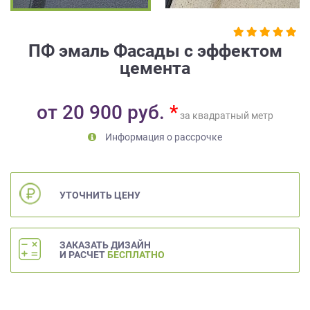
на
обработку
персональных
ПФ эмаль Фасады с эффектом
данных
,
цемента
а
также
Согласие
от
20 900
руб.
*
на
за квадратный метр
обработку
Информация о рассрочке
персональных
данных
метрическими
программами
УТОЧНИТЬ ЦЕНУ
в
порядке
и
на
ЗАКАЗАТЬ ДИЗАЙН
И РАСЧЕТ
БЕСПЛАТНО
условиях
Политики
обработки
персональных