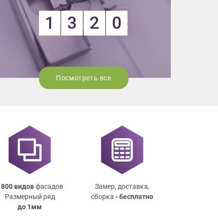
1
3
2
0
Посмотреть все
 800 видов
фасадов
Замер, доставка,
Размерный ряд
сборка
- бесплатно
до
1мм