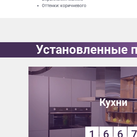
Оттенки: коричневого
Приш
Установленные 
Выездно
с образ
Нажим
Кухни
1
6
6