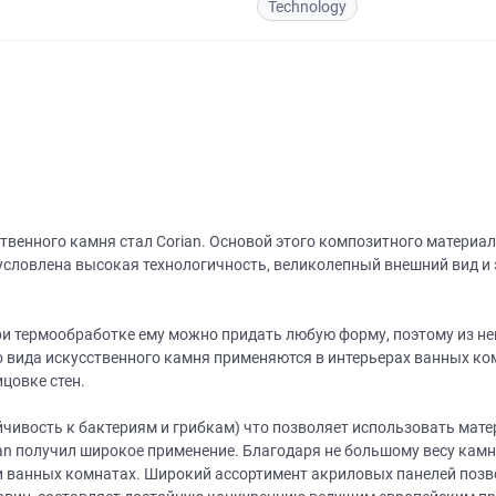
Technology
венного камня стал Corian. Основой этого композитного материал
словлена высокая технологичность, великолепный внешний вид и 
при термообработке ему можно придать любую форму, поэтому из н
о вида искусственного камня применяются в интерьерах ванных ком
цовке стен.
йчивость к бактериям и грибкам) что позволяет использовать мат
an получил широкое применение. Благодаря не большому весу камня
 и ванных комнатах. Широкий ассортимент акриловых панелей позв