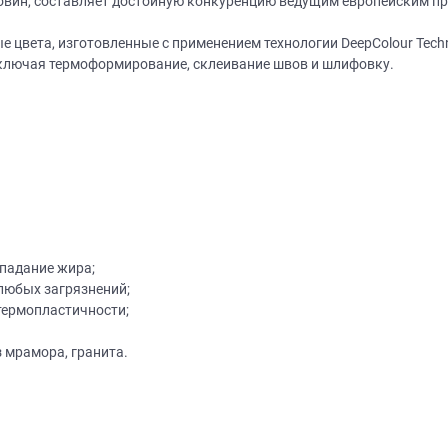
ковин, составляет достойную конкуренцию ведущим европейским пр
 цвета, изготовленные с применением технологии DeepColour Tech
 включая термоформирование, склеивание швов и шлифовку.
Нет времени? П
Наши салоны да
Не нашли нужную модель
вас?
опадание жира;
или фасад мебели?
любых загрязнений;
Дизайнер приедет к вам, замерит пом
термопластичности;
дизайн-проект и предоставит чертежи
Разработаем и изготовим мебель любой сложности! Возможно
изготовление образца модели перед заказом
совершенно
БЕСПЛАТНО*
. Даже если 
 мрамора, гранита.
*минимальная стоимость проекта от 1
Что от вас треб