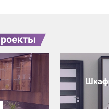
Просто заполните форму и получите к
выходя из дома.
лите эскиз/фото
Согласуем фабричный
Изготовим вашу ме
чертеж
фабрике
Что от вас требуется?
ПРИГЛАСИТЬ ДИЗ
проекты
Просто заполните форму и получите качественную мебель не
Нажимая на кнопку "Отправить",
выходя из дома.
обработку персональных данных
,
обработку персональных данн
программами
в порядке и на услови
ЗАКАЗАТЬ РАСЧЕТ
й дизайнер
персональных дан
цами
ая на кнопку “Отправить”, вы принимаете условия
Политики конфиденциал
Шкафы
7