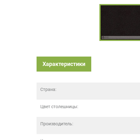
на
обработку
персональных
данных
,
а
также
Согласие
на
обработку
Характеристики
персональных
данных
метрическими
программами
Страна:
в
порядке
и
Цвет столешницы:
на
условиях
Политики
Производитель:
обработки
персональных