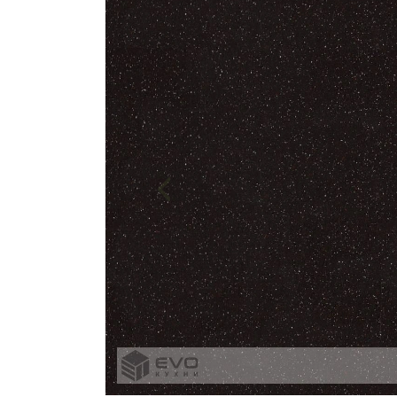
все
вопросы!
Ваше
имя
Ваш
телефон*
править
заявку
Нажимая
на
кнопку
"Отправить",
вы
даете
Согласие