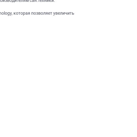
оизводителям сан.техники.
nology, которая позволяет увеличить
×
робки?
×
леко от
ещение, подготовит
 для строителей
вы не купите мебель.
50 000 т.р.
уется?