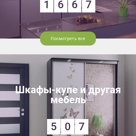
1
6
6
7
Посмотреть все
Шкафы-купе и другая
мебель
5
0
7