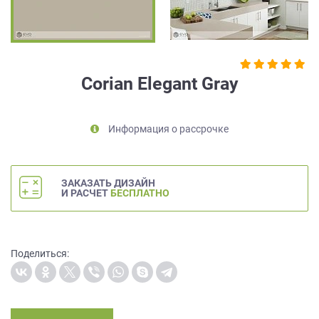
на
обработку
персональных
данных
,
а
Corian Elegant Gray
также
Согласие
на
Информация о рассрочке
обработку
персональных
данных
метрическими
ЗАКАЗАТЬ ДИЗАЙН
программами
И РАСЧЕТ
БЕСПЛАТНО
в
порядке
и
на
Поделиться:
условиях
Политики
обработки
персональных