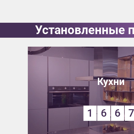
Приш
Установленные 
Выездно
с образ
Нажим
Кухни
1
6
6