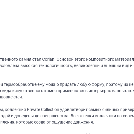
венного камня стал Corian. Основой этого композитного материал
словлена высокая технологичность, великолепный внешний вид и 
при термообработке ему можно придать любую форму, поэтому из н
о вида искусственного камня применяются в интерьерах ванных ком
цовке стен.
коллекция Private Collection удовлетворит самых сильных привер
одой и доведены до совершенства. Все оттенки коллекции по-своему
апления, которые создают ощущение движения.