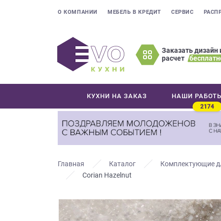
О КОМПАНИИ
МЕБЕЛЬ В КРЕДИТ
СЕРВИС
РАСП
Заказать дизайн 
расчет
бесплатн
Оставьте
ваши
контактные
КУХНИ НА ЗАКАЗ
НАШИ РАБОТ
данные
2174
Мы
свяжемся
с
вами
в
Главная
Каталог
Комплектующие д
ближайшее
Corian Hazelnut
время
и
ответим
на