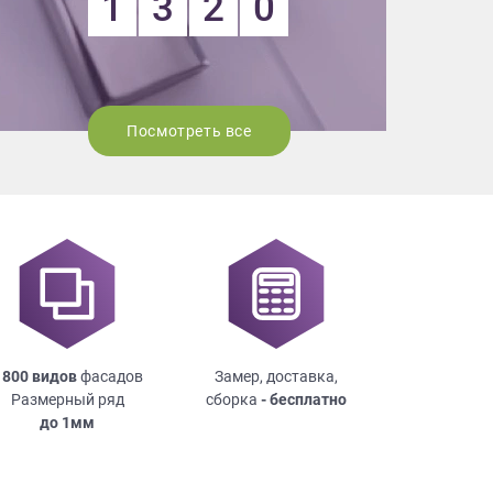
1
3
2
0
Посмотреть все
 800 видов
фасадов
Замер, доставка,
Размерный ряд
сборка
- бесплатно
до
1мм