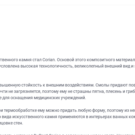
венного камня стал Corian. Основой этого композитного материал
словлена высокая технологичность, великолепный внешний вид и 
овышенную стойкость к внешним воздействиям. Смолы придают пов
очти не загрязняется, поэтому ему не страшны пятна, плесень и гр
е для оснащения медицинских учреждений.
при термообработке ему можно придать любую форму, поэтому из н
о вида искусственного камня применяются в интерьерах ванных ком
цовке стен.