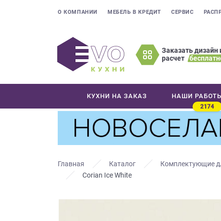
О КОМПАНИИ
МЕБЕЛЬ В КРЕДИТ
СЕРВИС
РАСП
Заказать дизайн 
расчет
бесплатн
Оставьте
ваши
контактные
КУХНИ НА ЗАКАЗ
НАШИ РАБОТ
данные
2174
Мы
свяжемся
с
вами
в
Главная
Каталог
Комплектующие д
ближайшее
Corian Ice White
время
и
ответим
на