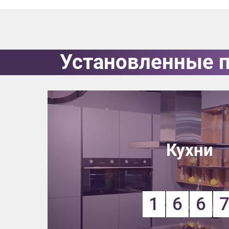
Приш
Установленные 
Выездно
с образ
Нажим
Кухни
1
6
6