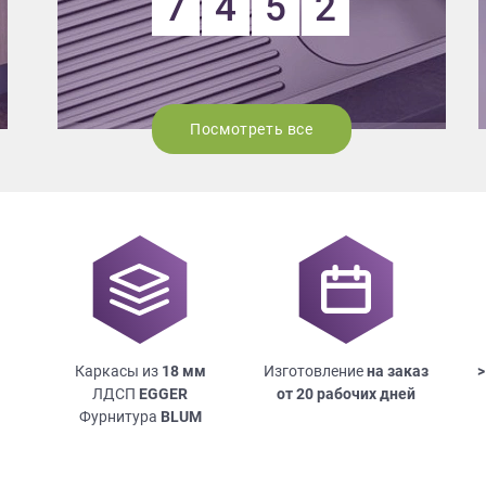
7
4
5
2
Посмотреть все
Каркасы из
18
мм
Изготовление
на заказ
>
ЛДСП
EGGER
от 20 рабочих дней
Фурнитура
BLUM