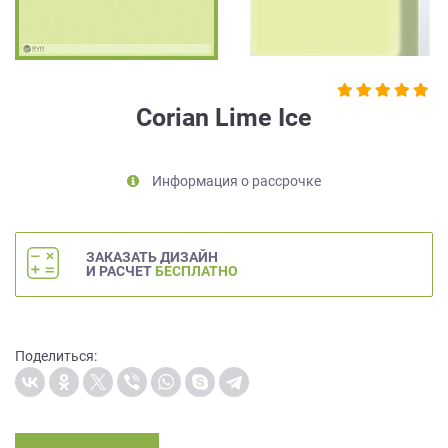
на
обработку
персональных
данных
,
а
Corian Lime Ice
также
Согласие
на
Информация о рассрочке
обработку
персональных
данных
метрическими
ЗАКАЗАТЬ ДИЗАЙН
программами
И РАСЧЕТ
БЕСПЛАТНО
в
порядке
и
на
Поделиться:
условиях
Политики
обработки
персональных