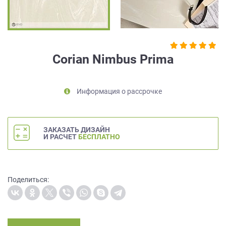
на
обработку
персональных
данных
,
а
Corian Nimbus Prima
также
Согласие
на
Информация о рассрочке
обработку
персональных
данных
метрическими
ЗАКАЗАТЬ ДИЗАЙН
программами
И РАСЧЕТ
БЕСПЛАТНО
в
порядке
и
на
Поделиться:
условиях
Политики
обработки
персональных