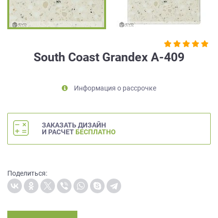
на
обработку
персональных
данных
,
а
South Coast Grandex A-409
также
Согласие
на
Информация о рассрочке
обработку
персональных
данных
метрическими
ЗАКАЗАТЬ ДИЗАЙН
программами
И РАСЧЕТ
БЕСПЛАТНО
в
порядке
и
на
Поделиться:
условиях
Политики
обработки
персональных