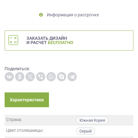
на
обработку
Информация о рассрочке
персональных
данных
,
а
также
ЗАКАЗАТЬ ДИЗАЙН
И РАСЧЕТ
БЕСПЛАТНО
Согласие
на
обработку
персональных
Поделиться:
данных
метрическими
программами
в
порядке
Характеристики
и
на
условиях
Страна:
Южная Корея
Политики
обработки
Цвет столешницы:
Серый
персональных