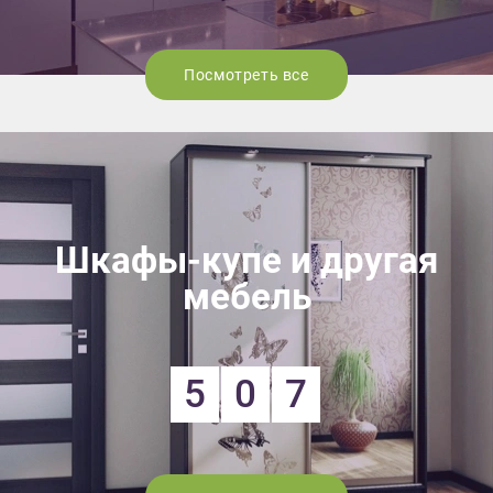
Посмотреть все
Шкафы-купе и другая
мебель
5
0
7