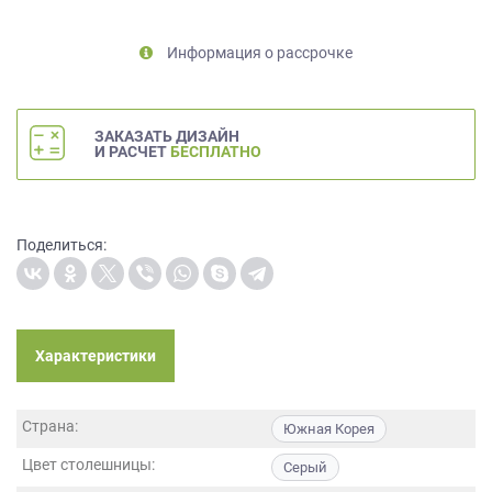
на
обработку
Информация о рассрочке
персональных
данных
,
а
также
ЗАКАЗАТЬ ДИЗАЙН
И РАСЧЕТ
БЕСПЛАТНО
Согласие
на
обработку
персональных
Поделиться:
данных
метрическими
программами
в
порядке
Характеристики
и
на
условиях
Страна:
Южная Корея
Политики
обработки
Цвет столешницы:
Серый
персональных