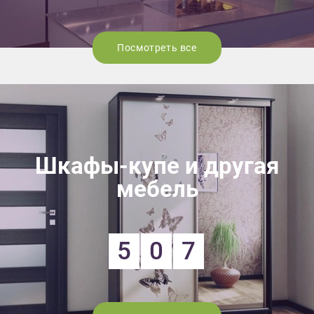
Посмотреть все
Шкафы-купе и другая
мебель
5
0
7