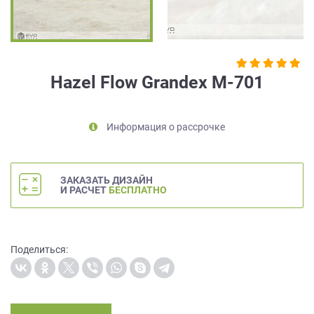
на
обработку
персональных
данных
,
а
Hazel Flow Grandex M-701
также
Согласие
на
Информация о рассрочке
обработку
персональных
данных
метрическими
ЗАКАЗАТЬ ДИЗАЙН
программами
И РАСЧЕТ
БЕСПЛАТНО
в
порядке
и
на
Поделиться:
условиях
Политики
обработки
персональных