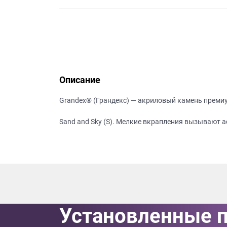
данных.
Описание
Grandex® (Грандекс) — акриловый камень преми
Sand and Sky (S). Мелкие вкрапления вызывают 
Установленные 