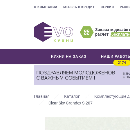
О КОМПАНИИ
МЕБЕЛЬ В КРЕДИТ
СЕРВИС
РАСП
Заказать дизайн 
расчет
бесплатн
Оставьте
ваши
контактные
КУХНИ НА ЗАКАЗ
НАШИ РАБОТ
данные
2174
Мы
свяжемся
с
вами
в
Главная
Каталог
Комплектующие д
ближайшее
Clear Sky Grandex S-207
время
и
ответим
на