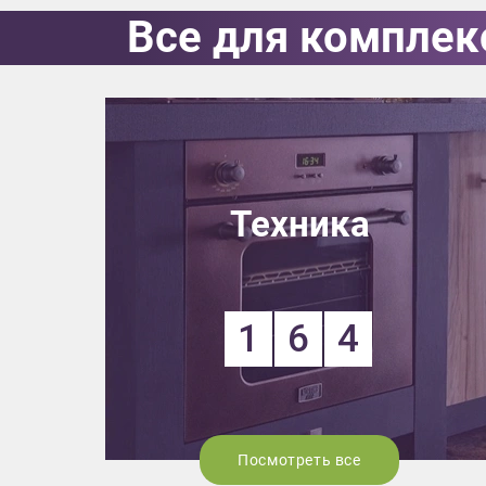
Все для комплек
Выездно
с образ
Нажим
Техника
1
6
4
Посмотреть все