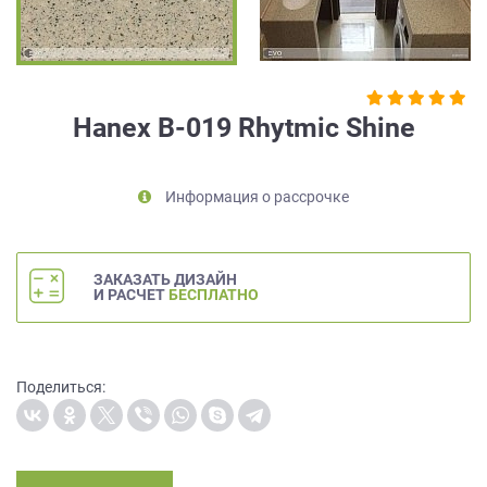
на
обработку
персональных
данных
,
а
Hanex B-019 Rhytmic Shine
также
Согласие
на
Информация о рассрочке
обработку
персональных
данных
метрическими
ЗАКАЗАТЬ ДИЗАЙН
программами
И РАСЧЕТ
БЕСПЛАТНО
в
порядке
и
на
Поделиться:
условиях
Политики
обработки
персональных