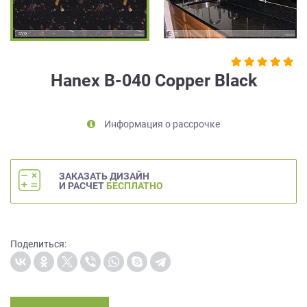
на
обработку
персональных
данных
,
а
Hanex B-040 Copper Black
также
Согласие
на
Информация о рассрочке
обработку
персональных
данных
метрическими
ЗАКАЗАТЬ ДИЗАЙН
программами
И РАСЧЕТ
БЕСПЛАТНО
в
порядке
и
на
Поделиться:
условиях
Политики
обработки
персональных