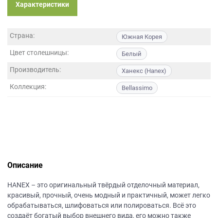
данных.
Характеристики
Страна:
Южная Корея
Цвет столешницы:
Белый
Производитель:
Ханекс (Hanex)
Коллекция:
Bellassimo
Описание
НANEХ – это оригинальный твёрдый отделочный материал,
красивый, прочный, очень модный и практичный, может легко
обрабатываться, шлифоваться или полироваться. Всё это
создаёт богатый выбор внешнего вида, его можно также