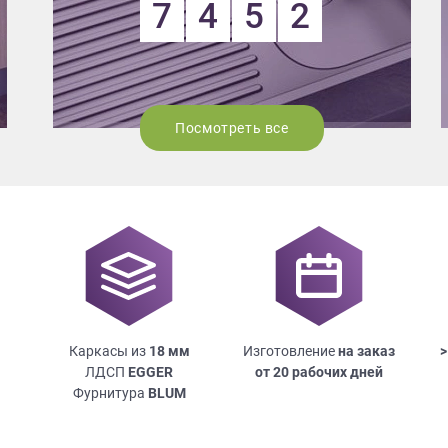
7
4
5
2
Посмотреть все
Каркасы из
18
мм
Изготовление
на заказ
>
ЛДСП
EGGER
от 20 рабочих дней
Фурнитура
BLUM