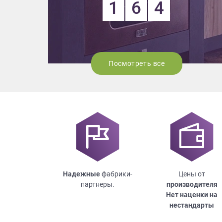
1
6
4
Посмотреть все
Надежные
фабрики-
Цены от
партнеры.
производителя
Нет наценки на
нестандарты