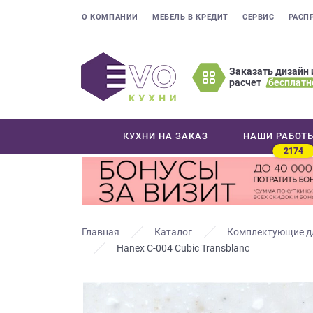
О КОМПАНИИ
МЕБЕЛЬ В КРЕДИТ
СЕРВИС
РАСП
Заказать дизайн 
расчет
бесплатн
Оставьте
ваши
контактные
КУХНИ НА ЗАКАЗ
НАШИ РАБОТ
данные
2174
Мы
свяжемся
с
вами
в
Главная
Каталог
Комплектующие д
ближайшее
Hanex C-004 Cubic Transblanc
время
и
ответим
на