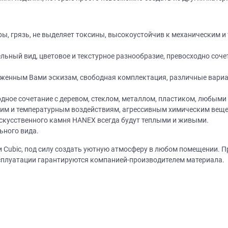
ы, грязь, не выделяет токсины, высокоустойчив к механическим и
ный вид, цветовое и текстурное разнообразие, превосходно сочет
женным Вами эскизам, свободная комплектация, различные вариа
Нет времени? П
одное сочетание с деревом, стеклом, металлом, пластиком, любым
Наши салоны да
ким и температурным воздействиям, агрессивным химическим вещ
искусственного камня НANEХ всегда будут теплыми и живыми.
Не нашли нужную модель
вас?
ьного вида.
или фасад мебели?
 Cubic, под силу создать уютную атмосферу в любом помещении. П
Дизайнер приедет к вам, замерит пом
ксплуатации гарантируются компанией-производителем материала.
дизайн-проект и предоставит чертежи
Разработаем и изготовим мебель любой сложности! Возможно
изготовление образца модели перед заказом
совершенно
БЕСПЛАТНО*
. Даже если 
*минимальная стоимость проекта от 1
Что от вас треб