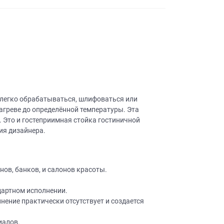
 легко обрабатываться, шлифоваться или
агреве до определённой температуры. Эта
Это и гостеприимная стойка гостиничной
ия дизайнера.
ов, банков, и салонов красоты.
дартном исполнении.
ение практически отсутствует и создается
иалов.