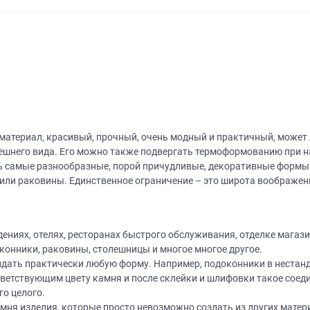
материал, красивый, прочный, очень модный и практичный, может
нешнего вида. Его можно также подвергать термоформованию при н
 самые разнообразные, порой причудливые, декоративные формы. 
 или раковины. Единственное ограничение – это широта воображен
ниях, отелях, ресторанах быстрого обслуживания, отделке магазин
конники, раковины, столешницы и многое многое другое.
дать практически любую форму. Например, подоконники в нестан
етствующим цвету камня и после склейки и шлифовки такое соедин
го целого.
мня изделия, которые просто невозможно создать из других матер