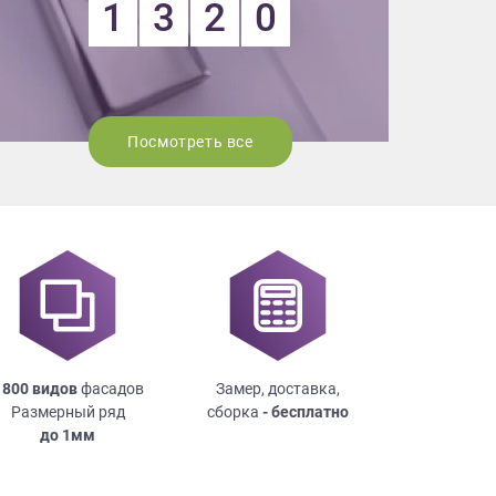
1
3
2
0
Посмотреть все
 800 видов
фасадов
Замер, доставка,
Размерный ряд
сборка
- бесплатно
до
1мм