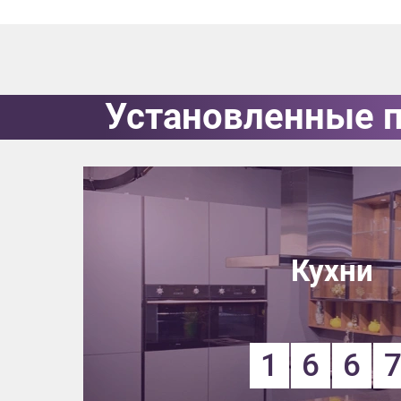
Приш
Установленные 
Выездно
с образ
Нажим
Кухни
1
6
6