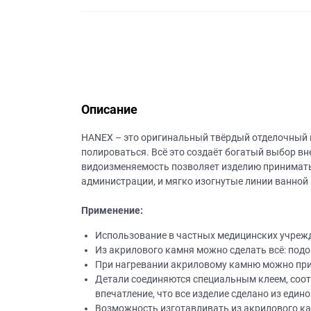
данных.
Описание
НANEХ – это оригинальный твёрдый отделочный 
полироваться. Всё это создаёт богатый выбор в
видоизменяемость позволяет изделию принимать
администрации, и мягко изогнутые линии ванной
Применение:
Использование в частных медицинских учрежде
Из акрилового камня можно сделать всё: подо
При нагревании акриловому камню можно при
Детали соединяются специальным клеем, соотв
впечатление, что все изделие сделано из едино
Возможность изготавливать из акрилового ка