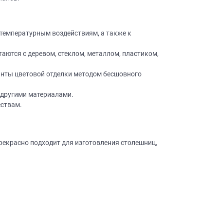
 температурным воздействиям, а также к
аются с деревом, стеклом, металлом, пластиком,
нты цветовой отделки методом бесшовного
×
робки?
и другими материалами.
×
леко от
ествам.
рекрасно подходит для изготовления столешниц,
ещение, подготовит
 для строителей
вы не купите мебель.
50 000 т.р.
уется?