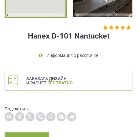
на
обработку
персональных
данных
,
а
Hanex D-101 Nantucket
также
Согласие
на
Информация о рассрочке
обработку
персональных
данных
метрическими
ЗАКАЗАТЬ ДИЗАЙН
программами
И РАСЧЕТ
БЕСПЛАТНО
в
порядке
и
на
Поделиться:
условиях
Политики
обработки
персональных