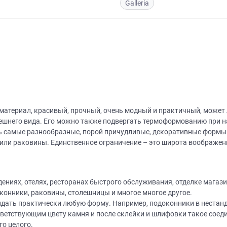
Galleria
материал, красивый, прочный, очень модный и практичный, может
нешнего вида. Его можно также подвергать термоформованию при н
 самые разнообразные, порой причудливые, декоративные формы. 
 или раковины. Единственное ограничение – это широта воображен
ниях, отелях, ресторанах быстрого обслуживания, отделке магазин
конники, раковины, столешницы и многое многое другое.
дать практически любую форму. Например, подоконники в нестан
етствующим цвету камня и после склейки и шлифовки такое соедин
го целого.