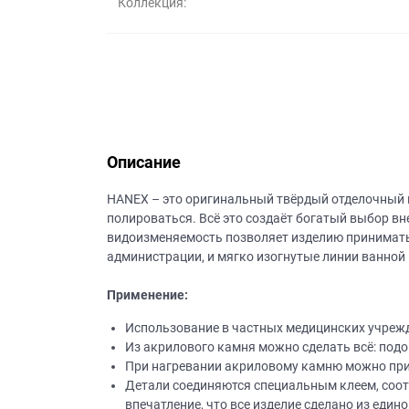
Коллекция:
данных.
Описание
НANEХ – это оригинальный твёрдый отделочный 
полироваться. Всё это создаёт богатый выбор в
видоизменяемость позволяет изделию принимать
администрации, и мягко изогнутые линии ванной
Применение:
Использование в частных медицинских учрежде
Из акрилового камня можно сделать всё: подо
При нагревании акриловому камню можно при
Детали соединяются специальным клеем, соотв
впечатление, что все изделие сделано из едино