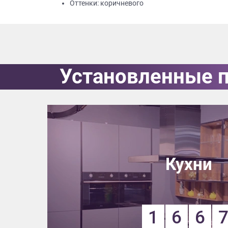
Оттенки: коричневого
Приш
Установленные 
Выездно
с образ
Нажим
Кухни
1
6
6