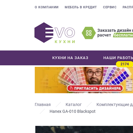
О КОМПАНИИ
МЕБЕЛЬ В КРЕДИТ
СЕРВИС
РАСП
Заказать дизайн 
расчет
бесплатн
Оставьте
ваши
контактные
КУХНИ НА ЗАКАЗ
НАШИ РАБОТ
данные
2174
Мы
свяжемся
с
вами
в
ближайшее
Главная
Каталог
Комплектующие д
время
Hanex GA-010 Blackspot
и
ответим
на