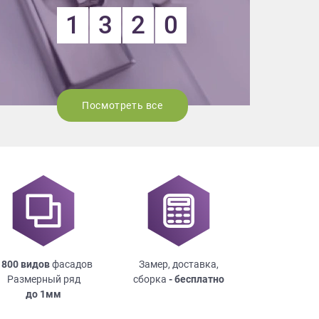
1
3
2
0
Посмотреть все
 800 видов
фасадов
Замер, доставка,
Размерный ряд
сборка
- бесплатно
до
1мм