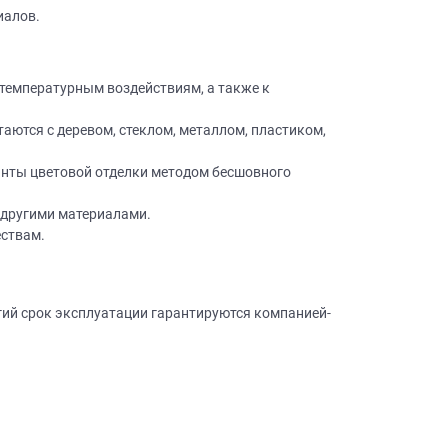
иалов.
 температурным воздействиям, а также к
аются с деревом, стеклом, металлом, пластиком,
×
нты цветовой отделки методом бесшовного
робки?
×
леко от
и другими материалами.
ествам.
ещение, подготовит
лгий срок эксплуатации гарантируются компанией-
 для строителей
вы не купите мебель.
50 000 т.р.
уется?