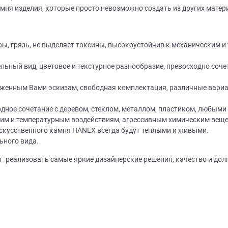
мня изделия, которые просто невозможно создать из других матер
ы, грязь, не выделяет токсины, высокоустойчив к механическим и
ный вид, цветовое и текстурное разнообразие, превосходно сочет
женным Вами эскизам, свободная комплектация, различные вариа
Нет времени? П
Наши салоны да
одное сочетание с деревом, стеклом, металлом, пластиком, любым
ким и температурным воздействиям, агрессивным химическим вещ
Не нашли нужную модель
вас?
искусственного камня НANEХ всегда будут теплыми и живыми.
или фасад мебели?
ьного вида.
Дизайнер приедет к вам, замерит пом
ят реализовать самые яркие дизайнерские решения, качество и до
дизайн-проект и предоставит чертежи
Разработаем и изготовим мебель любой сложности! Возможно
изготовление образца модели перед заказом
совершенно
БЕСПЛАТНО*
. Даже если 
*минимальная стоимость проекта от 1
Что от вас треб