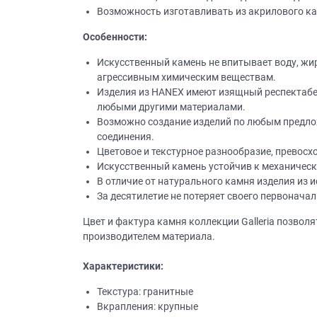
Возможность изготавливать из акрилового ка
Особенности:
Искусственный камень не впитывает воду, жир
агрессивным химическим веществам.
Изделия из НANEХ имеют изящный респектабель
любыми другими материалами.
Возможно создание изделий по любым предло
соединения.
Цветовое и текстурное разнообразие, превосх
Искусственный камень устойчив к механичес
В отличие от натурального камня изделия из 
За десятилетие не потеряет своего первоначал
Цвет и фактура камня коллекции Galleria позвол
производителем материала.
Характеристики:
Текстура: гранитные
Вкрапления: крупные