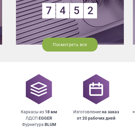
7
4
5
2
Посмотреть все
Каркасы из
18
мм
Изготовление
на заказ
>
ЛДСП
EGGER
от 20 рабочих дней
Фурнитура
BLUM