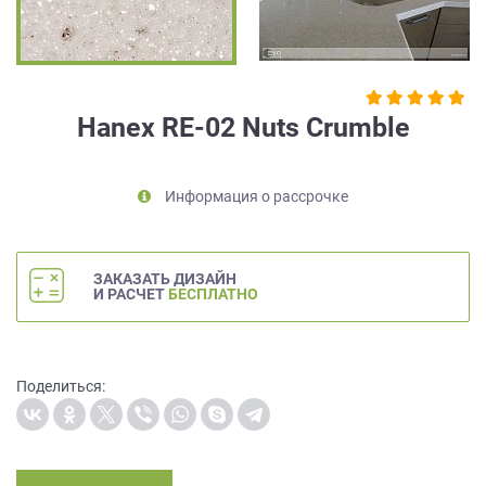
на
обработку
персональных
данных
,
а
Hanex RE-02 Nuts Crumble
также
Согласие
на
Информация о рассрочке
обработку
персональных
данных
метрическими
ЗАКАЗАТЬ ДИЗАЙН
программами
И РАСЧЕТ
БЕСПЛАТНО
в
порядке
и
на
Поделиться:
условиях
Политики
обработки
персональных