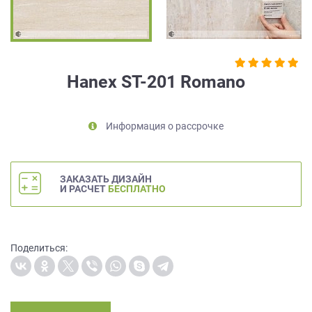
на
обработку
персональных
данных
,
а
Hanex ST-201 Romano
также
Согласие
на
Информация о рассрочке
обработку
персональных
данных
метрическими
ЗАКАЗАТЬ ДИЗАЙН
программами
И РАСЧЕТ
БЕСПЛАТНО
в
порядке
и
на
Поделиться:
условиях
Политики
обработки
персональных