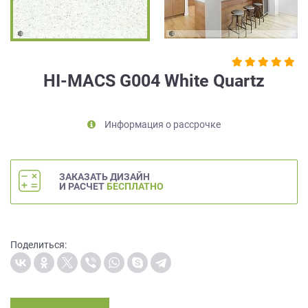
на
обработку
персональных
данных
,
а
HI-MACS G004 White Quartz
также
Согласие
на
Информация о рассрочке
обработку
персональных
данных
метрическими
ЗАКАЗАТЬ ДИЗАЙН
программами
И РАСЧЕТ
БЕСПЛАТНО
в
порядке
и
на
Поделиться:
условиях
Политики
обработки
персональных