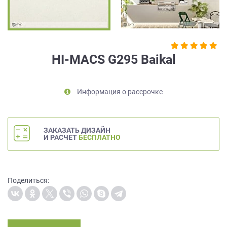
на
обработку
персональных
данных
,
а
HI-MACS G295 Baikal
также
Согласие
на
Информация о рассрочке
обработку
персональных
данных
метрическими
ЗАКАЗАТЬ ДИЗАЙН
программами
И РАСЧЕТ
БЕСПЛАТНО
в
порядке
и
на
Поделиться:
условиях
Политики
обработки
персональных