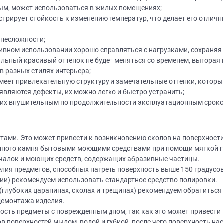
ным, может использоваться в жилых помещениях;
нстрирует стойкость к изменению температур, что делает его отлич
 несложности;
сивном использовании хорошо справляться с нагрузками, сохраняя
льный красивый оттенок не будет меняться со временем, выгорая 
в разных стилях интерьера;
меет привлекательную структуру и замечательные оттенки, которы
Нет времени? П
являются дефекты, их можно легко и быстро устранить;
я их внушительным по продолжительности эксплуатационным срок
Наши салоны да
Не нашли нужную модель
вас?
или фасад мебели?
тами. Это может привести к возникновению сколов на поверхности
енного камня бытовыми моющими средствами при помощи мягкой г
Дизайнер приедет к вам, замерит пом
очалок и моющих средств, содержащих абразивные частицы.
дизайн-проект и предоставит чертежи
Разработаем и изготовим мебель любой сложности! Возможно
елия предметов, способных нагреть поверхность выше 150 градусов
изготовление образца модели перед заказом
совершенно
БЕСПЛАТНО*
. Даже если 
ии) рекомендуем использовать стандартное средство полировки.
*минимальная стоимость проекта от 1
(глубоких царапинах, сколах и трещинах) рекомендуем обратиться
демонтажа изделия.
Что от вас треб
ность предметы с поврежденным дном, так как это может привести
в поверхностей мылом, водой и губкой, после чего поверхность на