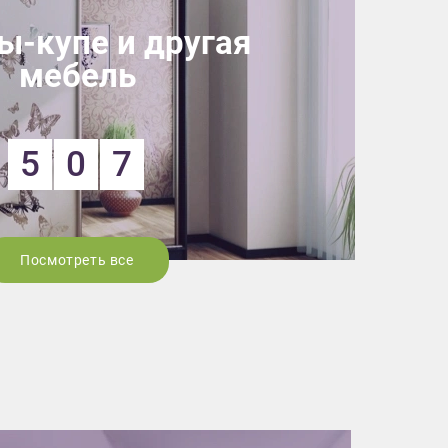
-купе и другая
мебель
5
0
7
Посмотреть все