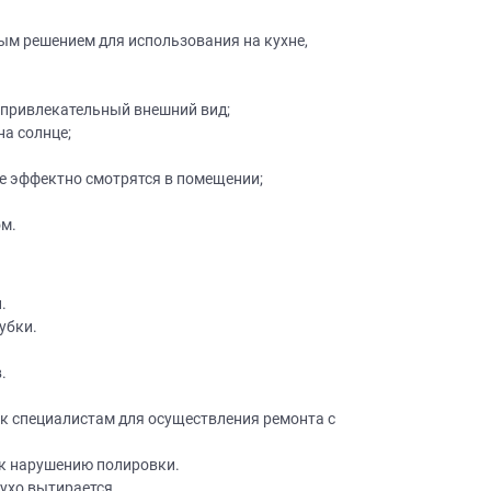
ным решением для использования на кухне,
 привлекательный внешний вид;
на солнце;
е эффектно смотрятся в помещении;
×
робки?
×
ом.
леко от
.
убки.
ещение, подготовит
 для строителей
.
вы не купите мебель.
50 000 т.р.
 к специалистам для осуществления ремонта с
уется?
 к нарушению полировки.
сухо вытирается.