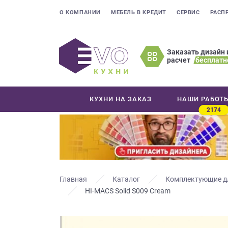
О КОМПАНИИ
МЕБЕЛЬ В КРЕДИТ
СЕРВИС
РАСП
Заказать дизайн 
расчет
бесплатн
Оставьте
ваши
контактные
КУХНИ НА ЗАКАЗ
НАШИ РАБОТ
данные
2174
Мы
свяжемся
с
вами
в
ближайшее
Главная
Каталог
Комплектующие д
время
HI-MACS Solid S009 Cream
и
ответим
на