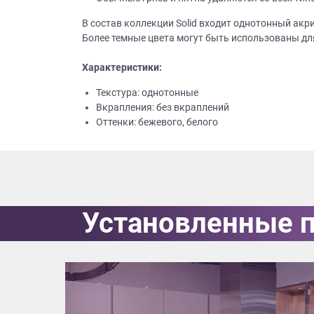
В состав коллекции Solid входит однотонный акр
Приш
Более темные цвета могут быть использованы д
Характеристики:
Текстура: однотонные
Вкрапления: без вкраплений
Оттенки: бежевого, белого
Выездно
с образ
Нажим
Установленные 