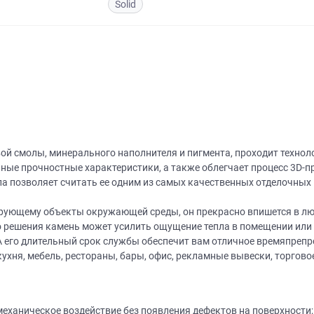
Solid
ой смолы, минерального наполнителя и пигмента, проходит техно
чные прочностные характеристики, а также облегчает процесс 3D-
ла позволяет считать ее одним из самых качественных отделочных
ирующему объекты окружающей среды, он прекрасно впишется в лю
го решения камень может усилить ощущение тепла в помещении или 
 А его длительный срок службы обеспечит вам отличное времяпрепр
кухня, мебель, рестораны, бары, офис, рекламные вывески, торгово
еханическое воздействие без появления дефектов на поверхности;