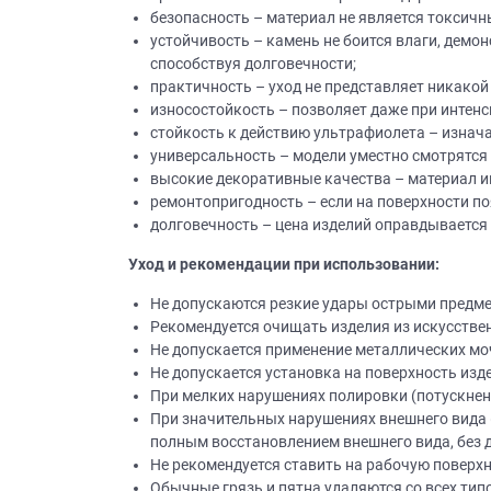
безопасность – материал не является токсич
устойчивость – камень не боится влаги, демо
способствуя долговечности;
практичность – уход не представляет никакой
износостойкость – позволяет даже при интен
стойкость к действию ультрафиолета – изнача
универсальность – модели уместно смотрятся 
высокие декоративные качества – материал и
ремонтопригодность – если на поверхности по
долговечность – цена изделий оправдываетс
Уход и рекомендации при использовании:
Не допускаются резкие удары острыми предме
Рекомендуется очищать изделия из искусств
Не допускается применение металлических м
Не допускается установка на поверхность изд
При мелких нарушениях полировки (потускнен
При значительных нарушениях внешнего вида 
полным восстановлением внешнего вида, без 
Не рекомендуется ставить на рабочую поверх
Обычные грязь и пятна удаляются со всех типо