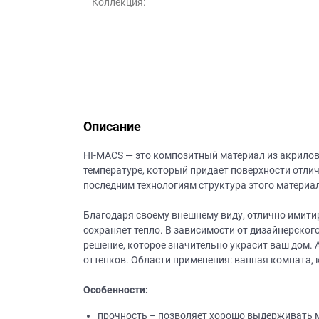
Коллекция:
данных.
Описание
HI-MACS — это композитный материал из акрилов
температуре, который придает поверхности отли
последним технологиям структура этого материа
Благодаря своему внешнему виду, отлично имит
сохраняет тепло. В зависимости от дизайнерско
решение, которое значительно украсит ваш дом.
оттенков. Области применения: ванная комната, 
Особенности:
прочность – позволяет хорошо выдерживать м