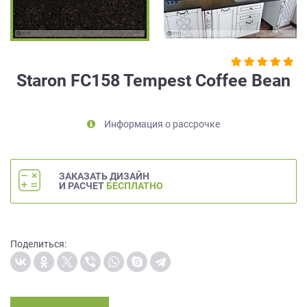
на
обработку
персональных
данных
,
а
Staron FC158 Tempest Coffee Bean
также
Согласие
на
Информация о рассрочке
обработку
персональных
данных
метрическими
ЗАКАЗАТЬ ДИЗАЙН
программами
И РАСЧЕТ
БЕСПЛАТНО
в
порядке
и
на
Поделиться:
условиях
Политики
обработки
персональных