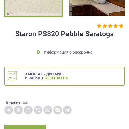
на
обработку
персональных
данных
,
а
Staron PS820 Pebble Saratoga
также
Согласие
на
Информация о рассрочке
обработку
персональных
данных
метрическими
ЗАКАЗАТЬ ДИЗАЙН
программами
И РАСЧЕТ
БЕСПЛАТНО
в
порядке
и
на
Поделиться:
условиях
Политики
обработки
персональных