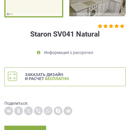
на
обработку
персональных
данных
,
а
Staron SV041 Natural
также
Согласие
на
Информация о рассрочке
обработку
персональных
данных
метрическими
ЗАКАЗАТЬ ДИЗАЙН
программами
И РАСЧЕТ
БЕСПЛАТНО
в
порядке
и
на
Поделиться:
условиях
Политики
обработки
персональных