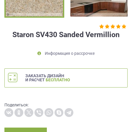
на
обработку
персональных
данных
,
а
Staron SV430 Sanded Vermillion
также
Согласие
на
Информация о рассрочке
обработку
персональных
данных
метрическими
ЗАКАЗАТЬ ДИЗАЙН
программами
И РАСЧЕТ
БЕСПЛАТНО
в
порядке
и
на
Поделиться:
условиях
Политики
обработки
персональных