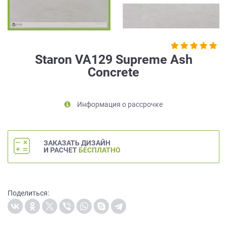
на
обработку
персональных
данных
,
а
Staron VA129 Supreme Ash
также
Concrete
Согласие
на
обработку
персональных
Информация о рассрочке
данных
метрическими
программами
ЗАКАЗАТЬ ДИЗАЙН
в
И РАСЧЕТ
БЕСПЛАТНО
порядке
и
на
условиях
Поделиться:
Политики
обработки
персональных