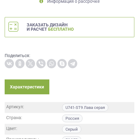
Информация о рассрочке
на
обработку
персональных
данных
,
ЗАКАЗАТЬ ДИЗАЙН
И РАСЧЕТ
БЕСПЛАТНО
а
также
Согласие
на
Поделиться:
обработку
персональных
данных
метрическими
программами
Характеристики
в
порядке
и
Артикул:
U741-ST9 Лава серая
на
условиях
Страна:
Россия
Политики
обработки
Цвет:
Серый
персональных