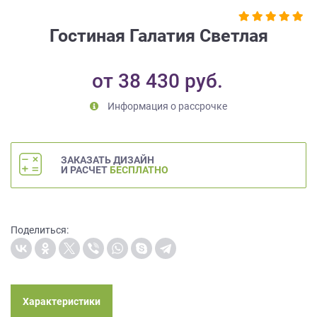
на
обработку
Гостиная Галатия Светлая
персональных
данных
,
а
от
38 430
руб.
также
Согласие
Информация о рассрочке
на
обработку
персональных
данных
ЗАКАЗАТЬ ДИЗАЙН
И РАСЧЕТ
БЕСПЛАТНО
метрическими
программами
в
порядке
Поделиться:
и
на
условиях
Политики
обработки
Характеристики
персональных