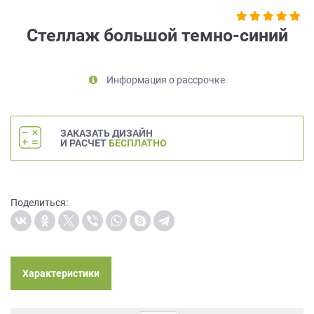
на
обработку
Стеллаж большой темно-синий
персональных
данных
,
а
Информация о рассрочке
также
Согласие
на
обработку
ЗАКАЗАТЬ ДИЗАЙН
персональных
И РАСЧЕТ
БЕСПЛАТНО
данных
метрическими
программами
в
Поделиться:
порядке
и
на
условиях
Характеристики
Политики
обработки
персональных