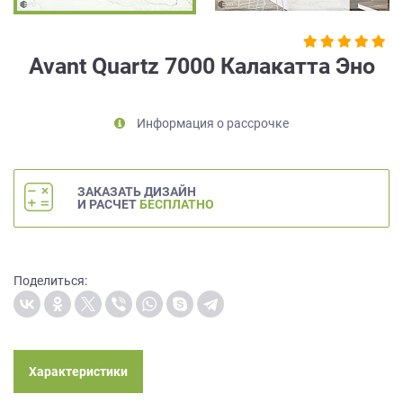
на
обработку
персональных
Avant Quartz 7000 Калакатта Эно
данных
,
а
также
Информация о рассрочке
Согласие
на
обработку
персональных
ЗАКАЗАТЬ ДИЗАЙН
данных
И РАСЧЕТ
БЕСПЛАТНО
метрическими
программами
в
порядке
Поделиться:
и
на
условиях
Политики
обработки
Характеристики
персональных