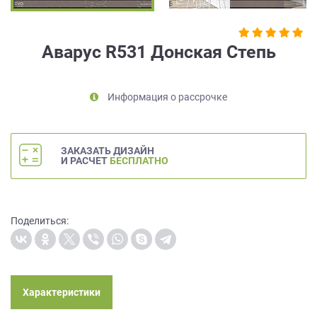
на
обработку
персональных
Аварус R531 Донская Степь
данных
,
а
также
Информация о рассрочке
Согласие
на
обработку
персональных
ЗАКАЗАТЬ ДИЗАЙН
данных
И РАСЧЕТ
БЕСПЛАТНО
метрическими
программами
в
порядке
Поделиться:
и
на
условиях
Политики
обработки
Характеристики
персональных