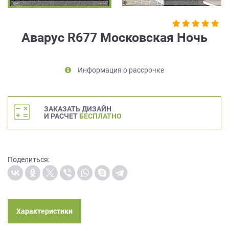
на
обработку
персональных
Аварус R677 Московская Ночь
данных
,
а
также
Информация о рассрочке
Согласие
на
обработку
персональных
ЗАКАЗАТЬ ДИЗАЙН
данных
И РАСЧЕТ
БЕСПЛАТНО
метрическими
программами
в
порядке
Поделиться:
и
на
условиях
Политики
обработки
Характеристики
персональных