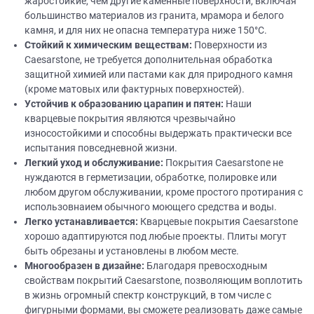
жаростойкие, чем другие каменные поверхности, включая
большинство материалов из гранита, мрамора и белого
камня, и для них не опасна температура ниже 150°C.
Стойкий
к химическим веществам:
Поверхности из
Caesarstone, не требуется дополнительная обработка
защитной химией или пастами как для природного камня
(кроме матовых или фактурных поверхностей).
Устойчив к образованию царапин и пятен:
Наши
кварцевые покрытия являются чрезвычайно
износостойкими и способны выдержать практически все
испытания повседневной жизни.
Легкий уход и обслуживание:
Покрытия Caesarstone не
нуждаются в герметизации, обработке, полировке или
любом другом обслуживании, кроме простого протирания с
использовнаием обычного моющего средства и воды.
Легко устанавливается:
Кварцевые покрытия Caesarstone
хорошо адаптируются под любые проекты. Плиты могут
быть обрезаны и установлены в любом месте.
Многообразен в
дизайне
:
Благодаря превосходным
свойствам покрытий Caesarstone, позволяющим воплотить
в жизнь огромный спектр конструкций, в том числе с
фигурными формами, вы сможете реализовать даже самые