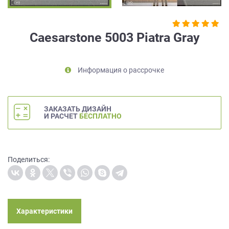
на
обработку
персональных
Caesarstone 5003 Piatra Gray
данных
,
а
также
Информация о рассрочке
Согласие
на
обработку
персональных
ЗАКАЗАТЬ ДИЗАЙН
данных
И РАСЧЕТ
БЕСПЛАТНО
метрическими
программами
в
порядке
Поделиться:
и
на
условиях
Политики
обработки
Характеристики
персональных