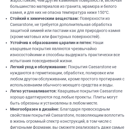
жаростойкие, чем другие каменные поверхности, включая
большинство материалов из гранита, мрамора и белого
камня, и для них не опасна температура ниже 150°C.
Стойкий
к химическим веществам:
Поверхности из
Caesarstone, не требуется дополнительная обработка
защитной химией или пастами как для природного камня
(кроме матовых или фактурных поверхностей).
Устойчив к образованию царапин и пятен:
Наши
кварцевые покрытия являются чрезвычайно
износостойкими и способны выдержать практически все
испытания повседневной жизни.
Легкий уход и обслуживание:
Покрытия Caesarstone не
нуждаются в герметизации, обработке, полировке или
любом другом обслуживании, кроме простого протирания с
использовнаием обычного моющего средства и воды.
Легко устанавливается:
Кварцевые покрытия Caesarstone
хорошо адаптируются под любые проекты. Плиты могут
быть обрезаны и установлены в любом месте.
Многообразен в
дизайне
:
Благодаря превосходным
свойствам покрытий Caesarstone, позволяющим воплотить
в жизнь огромный спектр конструкций, в том числе с
фигурными формами, вы сможете реализовать даже самые