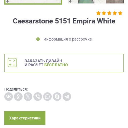
на
обработку
персональных
Caesarstone 5151 Empira White
данных
,
а
также
Информация о рассрочке
Согласие
на
обработку
персональных
ЗАКАЗАТЬ ДИЗАЙН
данных
И РАСЧЕТ
БЕСПЛАТНО
метрическими
программами
в
порядке
Поделиться:
и
на
условиях
Политики
обработки
Характеристики
персональных