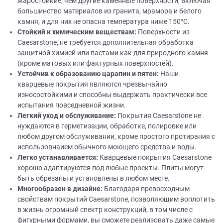
жаростойкие, чем другие каменные поверхности, включая
большинство материалов из гранита, мрамора и белого
камня, и для них не опасна температура ниже 150°C.
Стойкий
к химическим веществам:
Поверхности из
Caesarstone, не требуется дополнительная обработка
защитной химией или пастами как для природного камня
(кроме матовых или фактурных поверхностей).
Устойчив к образованию царапин и пятен:
Наши
кварцевые покрытия являются чрезвычайно
износостойкими и способны выдержать практически все
испытания повседневной жизни.
Легкий уход и обслуживание:
Покрытия Caesarstone не
нуждаются в герметизации, обработке, полировке или
любом другом обслуживании, кроме простого протирания с
использовнаием обычного моющего средства и воды.
Легко устанавливается:
Кварцевые покрытия Caesarstone
хорошо адаптируются под любые проекты. Плиты могут
быть обрезаны и установлены в любом месте.
Многообразен в
дизайне
:
Благодаря превосходным
свойствам покрытий Caesarstone, позволяющим воплотить
в жизнь огромный спектр конструкций, в том числе с
фигурными формами, вы сможете реализовать даже самые