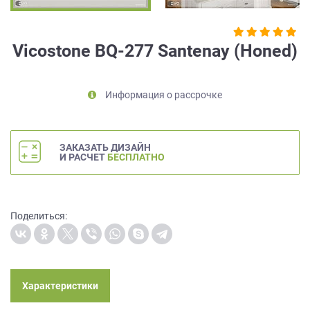
на
обработку
персональных
Vicostone BQ-277 Santenay (Honed)
данных
,
а
также
Информация о рассрочке
Согласие
на
обработку
персональных
ЗАКАЗАТЬ ДИЗАЙН
данных
И РАСЧЕТ
БЕСПЛАТНО
метрическими
программами
в
порядке
Поделиться:
и
на
условиях
Политики
обработки
Характеристики
персональных