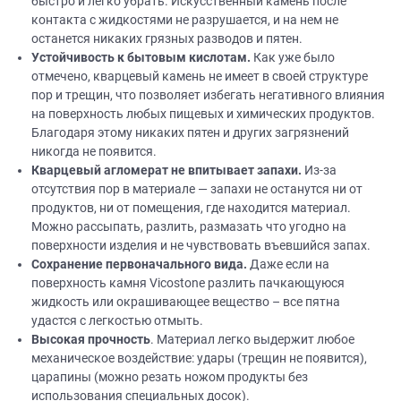
быстро и легко убрать. Искусственный камень после
контакта с жидкостями не разрушается, и на нем не
останется никаких грязных разводов и пятен.
Устойчивость к бытовым кислотам.
Как уже было
отмечено, кварцевый камень не имеет в своей структуре
пор и трещин, что позволяет избегать негативного влияния
на поверхность любых пищевых и химических продуктов.
Благодаря этому никаких пятен и других загрязнений
никогда не появится.
Кварцевый агломерат не впитывает запахи.
Из-за
отсутствия пор в материале — запахи не останутся ни от
продуктов, ни от помещения, где находится материал.
Можно рассыпать, разлить, размазать что угодно на
поверхности изделия и не чувствовать въевшийся запах.
Сохранение первоначального вида.
Даже если на
поверхность камня Vicostone разлить пачкающуюся
жидкость или окрашивающее вещество – все пятна
удастся с легкостью отмыть.
Высокая прочность
. Материал легко выдержит любое
механическое воздействие: удары (трещин не появится),
царапины (можно резать ножом продукты без
использования специальных досок).