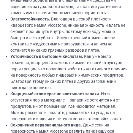
ежедневно обрабатывать специальными средствами
изделия из натурального камня, так как искусственный
камень имеет значительно меньшую пористость.
Влагоустойчивость
. Благодаря высокой плотности
кварцевого камня Vicostone, никакая жидкость и влага не
сможет проникнуть внутрь, поэтому всю воду можно
быстро и легко убрать. Искусственный камень после
контакта с жидкостями не разрушается, и на нем не
останется никаких грязных разводов и пятен.
Устойчивость к бытовым кислотам.
Как уже было
отмечено, кварцевый камень не имеет в своей структуре
пор и трещин, что позволяет избегать негативного влияния
на поверхность любых пищевых и химических продуктов.
Благодаря этому никаких пятен и других загрязнений
никогда не появится.
Кварцевый агломерат не впитывает запахи.
Из-за
отсутствия пор в материале — запахи не останутся ни от
продуктов, ни от помещения, где находится материал.
Можно рассыпать, разлить, размазать что угодно на
поверхности изделия и не чувствовать въевшийся запах.
Сохранение первоначального вида.
Даже если на
поверхность камня Vicostone разлить пачкающуюся