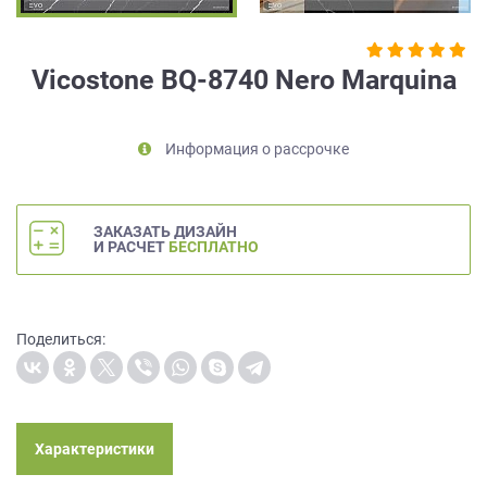
на
обработку
персональных
Vicostone BQ-8740 Nero Marquina
данных
,
а
также
Информация о рассрочке
Согласие
на
обработку
персональных
ЗАКАЗАТЬ ДИЗАЙН
данных
И РАСЧЕТ
БЕСПЛАТНО
метрическими
программами
в
порядке
Поделиться:
и
на
условиях
Политики
обработки
Характеристики
персональных