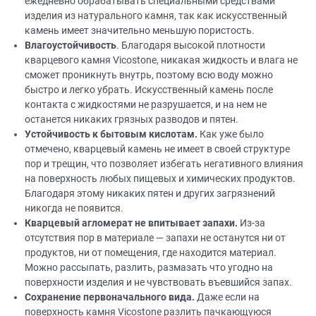
ежедневно обрабатывать специальными средствами
изделия из натурального камня, так как искусственный
камень имеет значительно меньшую пористость.
Влагоустойчивость
. Благодаря высокой плотности
кварцевого камня Vicostone, никакая жидкость и влага не
сможет проникнуть внутрь, поэтому всю воду можно
быстро и легко убрать. Искусственный камень после
контакта с жидкостями не разрушается, и на нем не
останется никаких грязных разводов и пятен.
Устойчивость к бытовым кислотам.
Как уже было
отмечено, кварцевый камень не имеет в своей структуре
пор и трещин, что позволяет избегать негативного влияния
на поверхность любых пищевых и химических продуктов.
Благодаря этому никаких пятен и других загрязнений
никогда не появится.
Кварцевый агломерат не впитывает запахи.
Из-за
отсутствия пор в материале — запахи не останутся ни от
продуктов, ни от помещения, где находится материал.
Можно рассыпать, разлить, размазать что угодно на
поверхности изделия и не чувствовать въевшийся запах.
Сохранение первоначального вида.
Даже если на
поверхность камня Vicostone разлить пачкающуюся