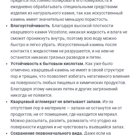
придется постоянно полировать его поверхность и
ежедневно обрабатывать специальными средствами
изделия из натурального камня, так как искусственный
камень имеет значительно меньшую пористость.
Влагоустойчивость
. Благодаря высокой плотности
кварцевого камня Vicostone, никакая жидкость и влага не
сможет проникнуть внутрь, поэтому всю воду можно
быстро и легко убрать. Искусственный камень после
контакта с жидкостями не разрушается, и на нем не
останется никаких грязных разводов и пятен.
Устойчивость к бытовым кислотам.
Как уже было
отмечено, кварцевый камень не имеет в своей структуре
пор и трещин, что позволяет избегать негативного влияния
на поверхность любых пищевых и химических продуктов.
Благодаря этому никаких пятен и других загрязнений
никогда не появится.
Кварцевый агломерат не впитывает запахи.
Из-за
отсутствия пор в материале — запахи не останутся ни от
продуктов, ни от помещения, где находится материал.
Можно рассыпать, разлить, размазать что угодно на
поверхности изделия и не чувствовать въевшийся запах.
Сохранение первоначального вида.
Даже если на