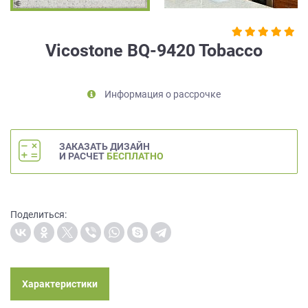
на
обработку
персональных
Vicostone BQ-9420 Tobacco
данных
,
а
также
Информация о рассрочке
Согласие
на
обработку
персональных
ЗАКАЗАТЬ ДИЗАЙН
данных
И РАСЧЕТ
БЕСПЛАТНО
метрическими
программами
в
порядке
Поделиться:
и
на
условиях
Политики
обработки
Характеристики
персональных