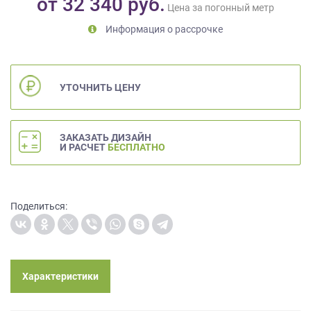
от
32 340
руб.
Цена за погонный метр
на
обработку
Информация о рассрочке
персональных
данных
,
а
также
УТОЧНИТЬ ЦЕНУ
Согласие
на
обработку
ЗАКАЗАТЬ ДИЗАЙН
персональных
И РАСЧЕТ
БЕСПЛАТНО
данных
метрическими
программами
в
Поделиться:
порядке
и
на
условиях
Политики
Характеристики
обработки
персональных