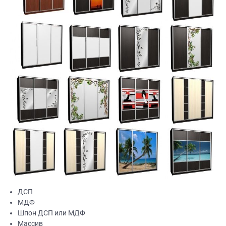
ДСП
МДФ
Шпон ДСП или МДФ
Массив