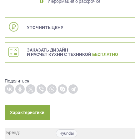
Информация о рассрочке
на
обработку
персональных
данных
,
УТОЧНИТЬ ЦЕНУ
а
также
Согласие
ЗАКАЗАТЬ ДИЗАЙН
на
И РАСЧЕТ КУХНИ С ТЕХНИКОЙ
БЕСПЛАТНО
обработку
персональных
данных
метрическими
Поделиться:
программами
в
порядке
и
на
Характеристики
условиях
Политики
обработки
Бренд:
Hyundai
персональных