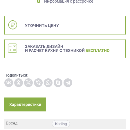
Информация о рассрочке
на
обработку
персональных
данных
,
УТОЧНИТЬ ЦЕНУ
а
также
Согласие
ЗАКАЗАТЬ ДИЗАЙН
на
И РАСЧЕТ КУХНИ С ТЕХНИКОЙ
БЕСПЛАТНО
обработку
персональных
данных
метрическими
Поделиться:
программами
в
порядке
и
на
Характеристики
условиях
Политики
обработки
Бренд:
Korting
персональных