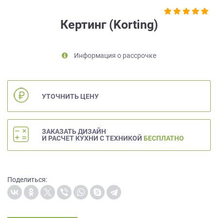
на
обработку
Кертинг (Korting)
персональных
данных
,
а
Информация о рассрочке
также
Согласие
на
обработку
УТОЧНИТЬ ЦЕНУ
персональных
данных
метрическими
программами
ЗАКАЗАТЬ ДИЗАЙН
И РАСЧЕТ КУХНИ С ТЕХНИКОЙ
БЕСПЛАТНО
в
порядке
и
на
Поделиться:
условиях
Политики
обработки
персональных