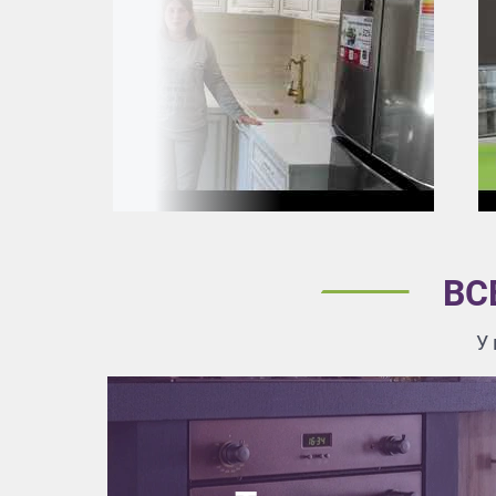
Приш
Выездно
с образ
Нажим
ВС
У