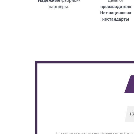
Надежные
фабрики-
Цены от
партнеры.
производителя
Нет наценки на
нестандарты