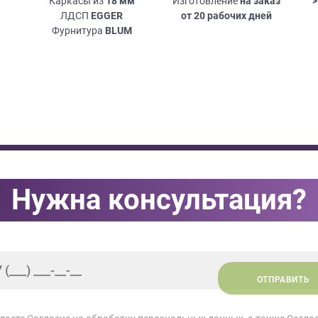
Каркасы из
18
мм
Изготовление
на заказ
>
ЛДСП
EGGER
от 20 рабочих дней
Фурнитура
BLUM
Нужна консультация?
ОТПРАВИТЬ