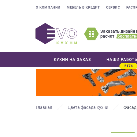
О КОМПАНИИ
МЕБЕЛЬ В КРЕДИТ
СЕРВИС
РАСП
Заказать дизайн 
расчет
бесплатн
Оставьте
ваши
контактные
КУХНИ НА ЗАКАЗ
НАШИ РАБОТ
данные
2174
Мы
свяжемся
с
вами
в
ближайшее
Главная
Цвета фасада кухни
Фасад
время
и
ответим
на