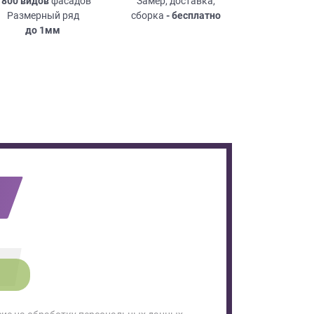
 800 видов
фасадов
Замер, доставка,
Размерный ряд
сборка
- бесплатно
до
1мм